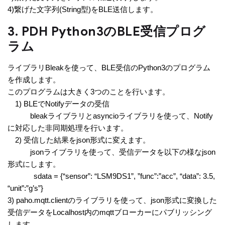
4)繋げた文字列(String型)をBLE送信します。
3. PDH Python3のBLE受信プログ
ラム
ライブラリBleakを使って、BLE受信のPython3のプログラム
を作成します。
このプログラムは大きく3つのことを行います。
1) BLEでNotifyデータの受信
bleakライブラリとasyncioライブラリを使って、Notify
に対応した非同期処理を行います。
2) 受信した結果をjson形式に変えます。
jsonライブラリを使って、受信データを以下の様なjson
形式にします。
sdata = {“sensor”: “LSM9DS1”, ”func”:”acc”, “data”: 3.5,
“unit”:”g’s”}
3) paho.mqtt.clientのライブラリを使って、json形式に変換した
受信データをLocalhost内のmqttブローカーにパブリッシング
します。