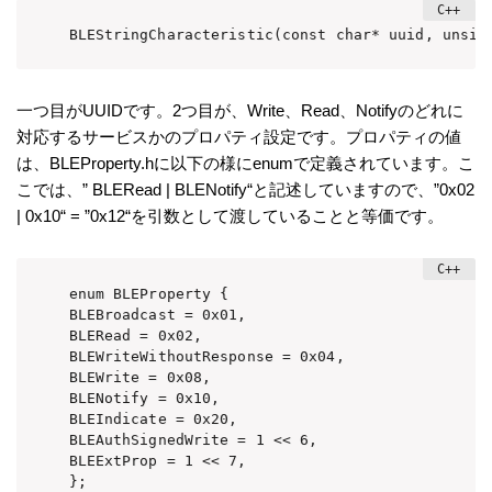
BLEStringCharacteristic(const char* uuid, unsig
一つ目がUUIDです。2つ目が、Write、Read、Notifyのどれに
対応するサービスかのプロパティ設定です。プロパティの値
は、BLEProperty.hに以下の様にenumで定義されています。こ
こでは、” BLERead | BLENotify“と記述していますので、”0x02
| 0x10“ = ”0x12“を引数として渡していることと等価です。
enum BLEProperty {

BLEBroadcast = 0x01,

BLERead = 0x02,

BLEWriteWithoutResponse = 0x04,

BLEWrite = 0x08,

BLENotify = 0x10,

BLEIndicate = 0x20,

BLEAuthSignedWrite = 1 << 6,

BLEExtProp = 1 << 7,

};