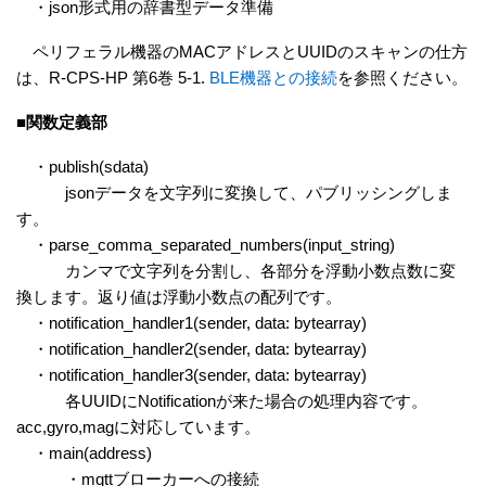
・json形式用の辞書型データ準備
ペリフェラル機器のMACアドレスとUUIDのスキャンの仕方
は、R-CPS-HP 第6巻 5-1.
BLE
機器との接続
を参照ください。
■関数定義部
・publish(sdata)
jsonデータを文字列に変換して、パブリッシングしま
す。
・parse_comma_separated_numbers(input_string)
カンマで文字列を分割し、各部分を浮動小数点数に変
換します。返り値は浮動小数点の配列です。
・notification_handler1(sender, data: bytearray)
・notification_handler2(sender, data: bytearray)
・notification_handler3(sender, data: bytearray)
各UUIDにNotificationが来た場合の処理内容です。
acc,gyro,magに対応しています。
・main(address)
・mqttブローカーへの接続