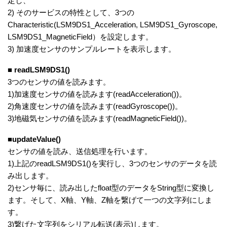
定し、
2) そのサービスの特性として、3つの
Characteristic(LSM9DS1_Acceleration, LSM9DS1_Gyroscope,
LSM9DS1_MagneticField）を設定します。
3) 加速度センサのサンプルレートを表示します。
■ readLSM9DS1()
3つのセンサの値を読みます。
1)加速度センサの値を読みます(readAcceleration())。
2)角速度センサの値を読みます(readGyroscope())。
3)地磁気センサの値を読みます(readMagneticField())。
■updateValue()
センサの値を読み、送信処理を行います。
1)上記のreadLSM9DS1()を実行し、3つのセンサのデータを読
み出します。
2)センサ毎に、読み出したfloat型のデータをString型に変換し
ます。そして、X軸、Y軸、Z軸を繋げて一つの文字列にしま
す。
3)繋げた文字列をシリアル転送(表示)します。