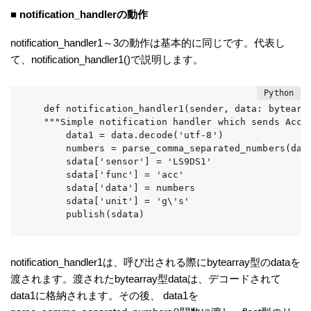
■
notification_handlerの動作
notification_handler1～3の動作は基本的に同じです。代表し
て、notification_handler1()で説明します。
def notification_handler1(sender, data: bytearra
"""Simple notification handler which sends Accel
    data1 = data.decode('utf-8')

    numbers = parse_comma_separated_numbers(data
    sdata['sensor'] = 'LS9DS1'

    sdata['func'] = 'acc'

    sdata['data'] = numbers

    sdata['unit'] = 'g\'s'

    publish(sdata)
notification_handler1は、呼び出される際にbytearray型のdataを
渡されます。渡されたbytearray型dataは、デコードされて
data1に格納されます。その後、 data1を