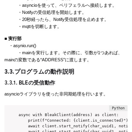
・asyncioを使って、ペリフェラルへ接続します。
・Notifyの受信処理を開始します。
・20秒経ったら、Notify受信処理を止めます。
・mqttを切断します。
■ 実行部
・asynio.run()
・mainを実行します。その際に、引数が1つあれば、
mainの変数である“ADDRESS”に渡します。
3.3.プログラムの動作説明
3.3.1.
BLEの受信動作
asyncioライブラリを使った非同期処理を行います。
async with BleakClient(address) as client:

    print(f"Connected: {client.is_connected}")

    await client.start_notify(char_uuid1, notifi
    await client.start_notify(char_uuid2, notifi