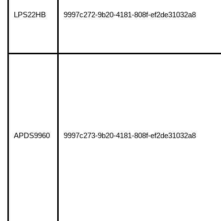
LPS22HB
9997c272-9b20-4181-808f-ef2de31032a8
APDS9960
9997c273-9b20-4181-808f-ef2de31032a8