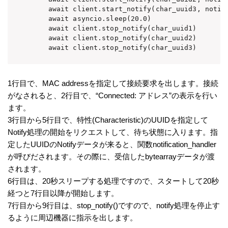
    await client.start_notify(char_uuid3, notifi
    await asyncio.sleep(20.0)

    await client.stop_notify(char_uuid1)

    await client.stop_notify(char_uuid2)

1行目で、MAC addressを指定して接続要求を出します。接続
がなされると、2行目で、“Connected: アドレス”の表示を行い
ます。
3行目から5行目で、特性(Characteristic)のUUIDを指定して
Notify処理の開始をリクエストして、待ち状態に入ります。指
定したUUIDのNotifyデータが来ると、関数notification_handler
が呼びだされます。その際に、受信したbytearrayデータが渡
されます。
6行目は、20秒スリープする処理ですので、スタートして20秒
経つと7行目以降が開始します。
7行目から9行目は、stop_notify()ですので、notify処理を停止す
るように周辺機器に指示を出します。