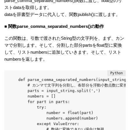
parse_comma_separated_numbers()関数に渡し、float型のリ
ストdataを取得します。
dataを辞書型データに代入して、関数publish()に渡します。
■
関数parse_comma_separated_numbers()の動作
この関数は、引数で渡されたString型の文字列を、まず、カン
マで分割します。そして、分割した部分partsをfloat型に変換
して、リストnumbersに追加していきます。そして、リスト
numbersを返します。
def parse_comma_separated_numbers(input_string):
    # カンマで文字列を分割し、各部分を浮動小数点数に変換

    parts = input_string.split(',')

    numbers = []

    for part in parts:

        try:

            number = float(part)

            numbers.append(number)

        except ValueError:

            # 数値に変換できない場合は無視
