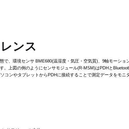
ァレンス
、環境センサ BME680(温湿度・気圧・空気質)、9軸モーションセ
上図の例のようにセンサモジュール(R-MSM)はPDHとBluetoothで通
パソコンやタブレットからPDHに接続することで測定データをモニ