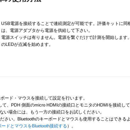
USB電源を接続することで連続測定が可能です。評価キットに同梱
は、電源アダプタから電源を供給して下さい。
電源スイッチは有りません。電源を繋ぐだけで計測を開始します
のLEDが点滅を始めます。
タ・キーボード・マウスを接続して設定を行います。
て、PDH 側面のmicro HDMIの接続口とモニタのHDMIを接
ない場合には、もう一方の接続口をお試しください。
い。Bluetoothのキーボードとマウスも使用することはできるようで
B キーボードとマウスをBluetooth接続する
）。