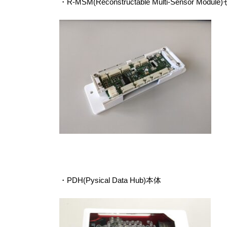
・R-MSM(Reconstructable Multi-Sensor M
・PDH(Pysical Data Hub)本体