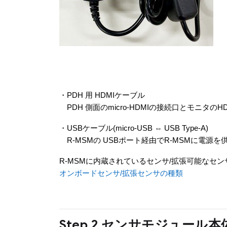
・PDH 用 HDMIケーブル
PDH 側面のmicro-HDMIの接続口とモニタ
・USBケーブル(micro-USB ⇔ USB Type-A)
R-MSMの USBポート経由でR-MSMに電源
R-MSMに内蔵されているセンサ/拡張可能なセ
オンボードセンサ/拡張センサの種類
Step.2 センサモジュール