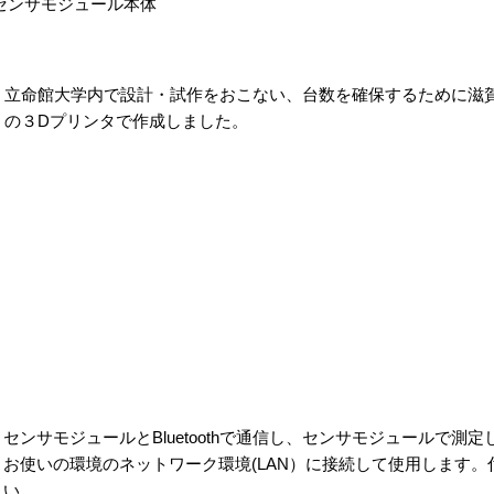
odule)センサモジュール本体
立命館大学内で設計・試作をおこない、台数を確保するために滋
の３Dプリンタで作成しました。
センサモジュールとBluetoothで通信し、センサモジュールで
お使いの環境のネットワーク環境(LAN）に接続して使用します。
い。