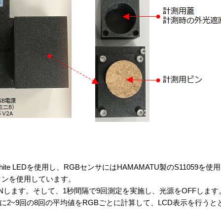
535 White LEDを使用し、RGBセンサにはHAMAMATU製のS11059
イコンを使用しています。
します。そして、1秒間隔で9回測定を実施し、光源をOFFします
8回の平均値をRGBごとに計算して、LCD表示を行うとともに、Bluetoot