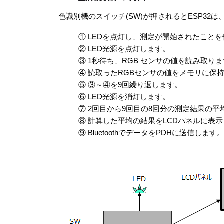
色識別機のスイッチ(SW)が押されるとESP32
① LEDを点灯し、測定が開始されたこと
② LED光源を点灯します。
③ 1秒待ち、RGB センサの値を読み取り
④ 読取ったRGBセンサの値をメモリに保
⑤ ③～④を9回繰り返します。
⑥ LED光源を消灯します。
⑦ 2回目から9回目の8回分の測定結果の
⑧ 計算した平均の結果をLCDパネルに表
⑨ BluetoothでデータをPDHに送信します