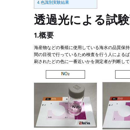
4.色識別実験結果
透過光による試験
1.概要
海産物などの養殖に使用している海水の品質保持
間の目視で行っているため検査を行う人によるば
刷されたどの色に一番近いかを測定者が判断して