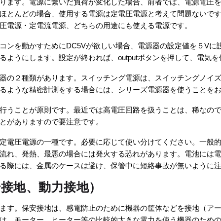
ります。電源に繋いだ負荷が変化した場合、前者では、電源電圧
ほとんどの場合、使用する電源は定電圧電源と考えて問題ないです
圧電源・定電流電源、どちらの用途にも使える電源です。
ンを動かすためにDC5Vが欲しい場合、電源器の設定値を５Vに設
ようにします。設定が終われば、outputボタンを押して、電気
器の２種類があります。スイッチング電源は、スイッチングノイ
るような精密計測をする場合には、シリーズ電源器を使うことを
行うことが原則です。最近では高電圧回路を扱うことは、稀なの
とがありますので要注意です。
定電圧電源の一種です。必要に応じて使い分けてください。一般
流れ、発熱、最悪の場合には発火する恐れがあります。電池には電
る際には、金属のケースは避け、保管中に短絡事故が無いように
号接地、動力接地）
ます。保安接地は、感電防止のために機器の筐体などを接地（ア
は、モーター、ヒーター等の比較的大きな電力を使う機器のため