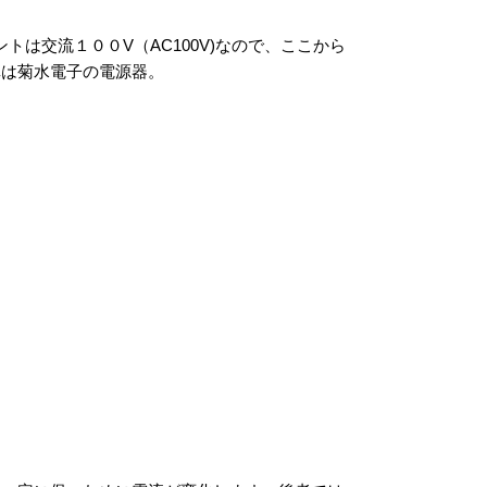
は交流１００V（AC100V)なので、ここから
真は菊水電子の電源器。