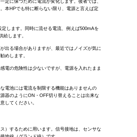
を一定に保つために電流が変化します。後者では、
。本HPでも特に断らない限り、電源と言えば定
定します。同時に流せる電流、例えば500mAを
を供給します。
ズが出る場合がありますが、最近ではノイズが気に
お勧めします。
で感電の危険性は少ないですが、電源を入れたまま
的な電池には電流を制限する機能はありませんの
源器のようにON・OFF切り替えることは出来な
注意してください。
ース）するために用います。信号接地は、センサな
の接地線（グランド線）です。