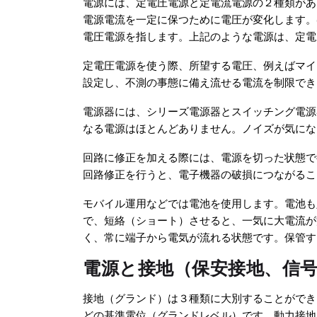
電源には、定電圧電源と定電流電源の２種類があ
電源電流を一定に保つために電圧が変化します。
電圧電源を指します。上記のような電源は、定電
定電圧電源を使う際、所望する電圧、例えばマイコ
設定し、不測の事態に備え流せる電流を制限できる
電源器には、シリーズ電源器とスイッチング電源
なる電源はほとんどありません。ノイズが気にな
回路に修正を加える際には、電源を切った状態で
回路修正を行うと、電子機器の破損につながるこ
モバイル運用などでは電池を使用します。電池も
で、短絡（ショート）させると、一気に大電流が
く、常に端子から電気が流れる状態です。保管す
電源と接地（保安接地、信
接地（グランド）は３種類に大別することができ
どの基準電位（グランドレベル）です。動力接地