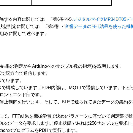
施する内容に関しては、「第6巻 4-5.
デジタルマイク
MP34DT05
デ
による状態判定に関しては、「第9巻 ・
音響データの
FFT
結果を使った機
組みに関して述べます。
結果の判定からArduinoへのサンプル数の指示)を説明します。
間は、BLEで双方向で通信します。
備しています。
de-REDで構成しています。PDH内部は、MQTTで通信しています。ト
を行うフロントエンド部です。
on pro2の起動停止制御を行います。そして、BLEで送られてきたデータの集約
います。そして、FFT結果を機械学習で決めtパラメータに基づいて判定部
プルのデータを要求します。停止状態であれば256サンプルを要求し
のpythonのプログラムをPDHで実行します。