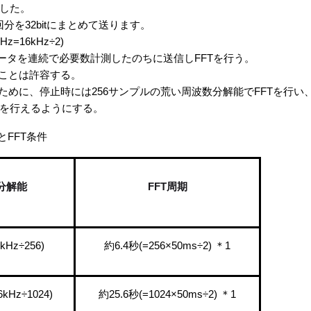
した。
2回分を32bitにまとめて送ります。
=16kHz÷2)
ータを連続で必要数計測したのちに送信しFFTを行う。
ることは許容する。
めに、停止時には256サンプルの荒い周波数分解能でFFTを行い、
を行えるようにする。
T条件
分解能
FFT周期
6kHz÷256)
約6.4秒(=256×50ms÷2) ＊1
6kHz÷1024)
約25.6秒(=1024×50ms÷2) ＊1