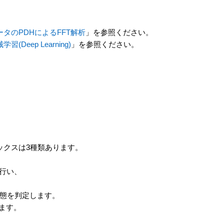
ータの
PDH
による
FFT
解析
」を参照ください。
械学習
(Deep Learning)
」を参照ください。
ピックスは3種類あります。
を行い、
で状態を判定します。
ます。