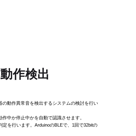
間欠動作検出
動作する機器の動作異常音を検出するシステムの検討を行い
ことで、動作中か停止中かを自動で認識させます。
果の判定を行います。ArduinoのBLEで、1回で32bitの