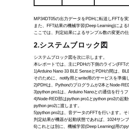
MP34DT05の出力データをPDHに転送しFFTを実
また、FFT結果の機械学習(Deep Learning)
ここでは、判定結果によるサンプル数の変更の仕
2.システムブロック図
システムブロック図を次に示します。
本レポートでは、主にPDHの下側のライン(FFTの
1)Arduino Nano 33 BLE SenseとPDHの
そのために、notify用とwrite用のサービスを準
2)PDHは、Pythonのプログラムが2本とNo
3)python pro1は、Arduino Nanoとの通信
4)Node-RED部はpython pro1とpyth
python pro2に渡します。
5)python pro2は、音データのFFTを行
判定結果が機器が起動状態であれば、1024サン
6)これとは別に、機械学習(Deep Learning)用