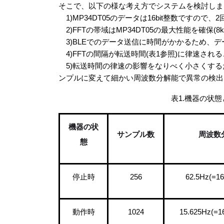
そこで、以下の様な考え方でシステムを検討しま
1)MP34DT05のデータは16bit整数ですので、
2)FFTの帯域はMP34DT05の最大性能を確保(8kHz
3)BLEでのデータ送信に時間がかかるため、デ
4)FFTの間隔が転送時間(表1参照)に律速され
5)転送時間の律速の影響をなりべく小さくするた
ンプルに変えて細かい周波数分解能で異常の検出
表1.機器の状態とFF
機器の状
サンプル数
周波数
態
停止時
256
62.5Hz(=1
動作時
1024
15.625Hz(=1