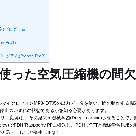
(判定)プログラム
n Pro1)
ラム(Python Pro2)
ingを使った空気圧縮機の
搭載されたデジタルマイクロフォンMP34DT05の出力データを使い、間欠
停止のいずれの状態であるかを知る必要があります。
ーリエ変換)し、その結果を機械学習(Deep Learning)させる
 Energy)でPDH(Raspberry Pi)に転送し、PDHでFFTと機械学習結
速いと取りこぼしが発生します）。