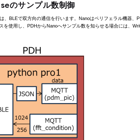
E Senseのサンプル数制御
(Raspberry Pi)は、BLEで双方向の通信を行います。Nanoはペリフェ
ービスを使用し、PDHからNanoへサンプル数を知らせる場合には、Wr