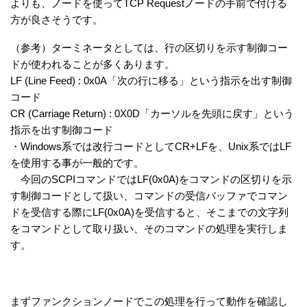
よりも、ノードを使ってTCP Requestノードの手前で付ける
方が良さそうです。
（参考）ターミネータとしては、行の区切りを示す制御コー
ドが使われることが多くあります。
LF (Line Feed) : 0x0A「次の行に移る」という指示を出す制御
コード
CR (Carriage Return) : 0X0D「カーソルを先頭に戻す」という
指示を出す制御コード
・Windows系では改行コードとしてCR+LFを、Unix系ではLF
を使用する事が一般的です。
今回のSCPIコマンドではLF(0x0A)をコマンドの区切りを示
す制御コードとして扱い、コマンドの受信バッファでコマン
ドを受信する際にLF(0x0A)を受信すると、そこまでの文字列
をコマンドとして取り扱い、そのコマンドの処理を実行しま
す。
まずファンクションノードでこの処理を行って動作を確認し