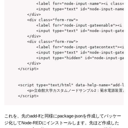
        <label for="node-input-name"><i class="f
        <input type="text" id="node-input-name" 
    </div>

    <div class="form-row">

        <label for="node-input-gateenable"><i cl
        <input type="text" id="node-input-gateen
    </div>

    <div class="form-row">

        <label for="node-input-gatecontext"><i c
        <input type="text" id="node-input-gateco
        <input type="hidden" id="node-input-gate
    </div>

</script>

<script type="text/html" data-help-name="add-lf-
    <p>立命館大学カスタムノードサンプル2：菊水電源装置との通
</script>
これを、先のadd-lfと同様にpackage-jsonを作成してパッケー
ジ化してNode-REDにインストールします。先ほど作成した