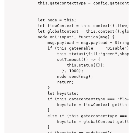
        this.gatecontexttype = config.gatecontex
        let node = this;

        let flowContext = this.context().flow;

        let globalContext = this.context().globa
        node.on('input', function(msg) {

            msg.payload = msg.payload + String.f
            if (this.gateenable === "Disable") {
                this.status({fill:"green",shape:
                setTimeout(() => {

                    this.status({});

                  }, 1000);

                node.send(msg);

                return;

            }

            let keystate;

            if (this.gatecontexttype === "flow")
                keystate = flowContext.get(this.
            }

            else if (this.gatecontexttype === "g
                keystate = globalContext.get(thi
            }

            if (keystate == undefined){
