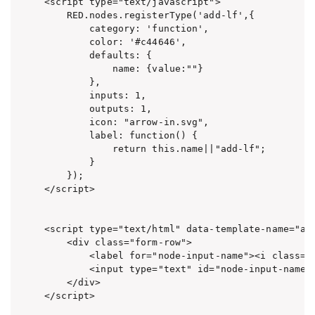
<script type="text/javascript">

    RED.nodes.registerType('add-lf',{

        category: 'function',

        color: '#c44646',

        defaults: {

            name: {value:""}

        },

        inputs: 1,

        outputs: 1,

        icon: "arrow-in.svg",

        label: function() {

            return this.name||"add-lf";

        }

    });

</script>

<script type="text/html" data-template-name="add
    <div class="form-row">

        <label for="node-input-name"><i class="f
        <input type="text" id="node-input-name" 
    </div>

</script>
