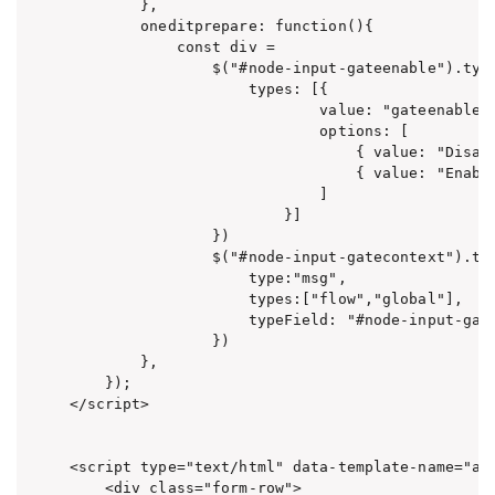
        },

        oneditprepare: function(){

            const div =

                $("#node-input-gateenable").type
                    types: [{

                            value: "gateenable",
                            options: [

                                { value: "Disabl
                                { value: "Enable
                            ]

                        }]

                })

                $("#node-input-gatecontext").typ
                    type:"msg",

                    types:["flow","global"],

                    typeField: "#node-input-gate
                })

        },

    });

</script>

<script type="text/html" data-template-name="add
    <div class="form-row">
