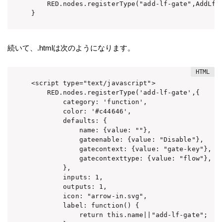
    RED.nodes.registerType("add-lf-gate",AddLfGa
}
続いて、.htmlは次のようになります。
<script type="text/javascript">

    RED.nodes.registerType('add-lf-gate',{

        category: 'function',

        color: '#c44646',

        defaults: {

            name: {value: ""},

            gateenable: {value: "Disable"},

            gatecontext: {value: "gate-key"},

            gatecontexttype: {value: "flow"},

        },

        inputs: 1,

        outputs: 1,

        icon: "arrow-in.svg",

        label: function() {

            return this.name||"add-lf-gate";
