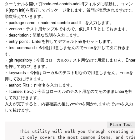
ターミナルを開いて[node-red-contrib-add-lf]フォルダに移動し、コマン
ド[npm init]を実行してパッケージ化します。質問が表示されますので、
順次答えていきます。
・package name ：node-red-contrib-add-lf を入力します。
・version：テスト用サンプルですので、仮に0.1.0 としておきます。
・description：簡単な説明を入力します。
・entry point：Enterを押してデフォルト値をセットします。
・test command：今回は用意しませんのでEnterを押して次に行きま
す。
・git repository：今回はローカルのテスト用なので用意しません。Enter
を押して次に行きます。
・keywords：今回はローカルのテスト用なので用意しません。Enterを
押して次に行きます。
・author: Rits：作者名を入力します。
・license: (ISC)：今回はローカルのテスト用なのでそのままEnterを押
して次に行きます。
入力が完了すると、内容確認の後にyes/noを聞かれますのでyesを入力
して抜けます。
This utility will walk you through creating a pa
It only covers the most common items, and tries 