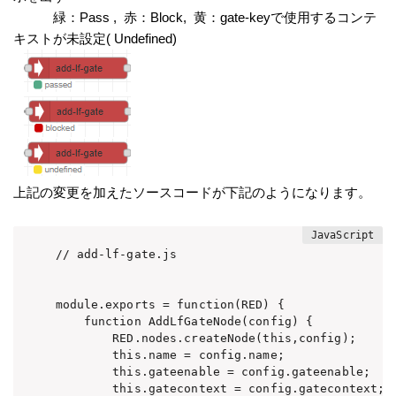
緑：Pass , 赤：Block, 黄：gate-keyで使用するコンテ
キストが未設定( Undefined)
上記の変更を加えたソースコードが下記のようになります。
// add-lf-gate.js

module.exports = function(RED) {

    function AddLfGateNode(config) {

        RED.nodes.createNode(this,config);

        this.name = config.name;

        this.gateenable = config.gateenable;

        this.gatecontext = config.gatecontext;
