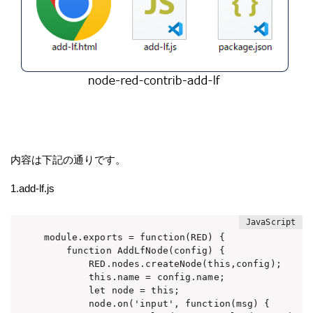
内容は下記の通りです。
1.add-lf.js
module.exports = function(RED) {

    function AddLfNode(config) {

        RED.nodes.createNode(this,config);

        this.name = config.name;

        let node = this;

        node.on('input', function(msg) {
