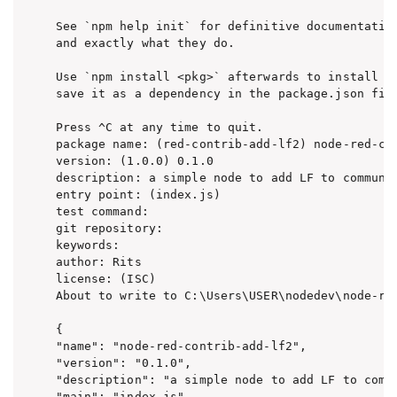
See `npm help init` for definitive documentation
and exactly what they do.

Use `npm install <pkg>` afterwards to install a 
save it as a dependency in the package.json file
Press ^C at any time to quit.

package name: (red-contrib-add-lf2) node-red-con
version: (1.0.0) 0.1.0

description: a simple node to add LF to communic
entry point: (index.js)

test command:

git repository:

keywords:

author: Rits

license: (ISC)

About to write to C:\Users\USER\nodedev\node-red
{

"name": "node-red-contrib-add-lf2",

"version": "0.1.0",

"description": "a simple node to add LF to commu
"main": "index.js",
