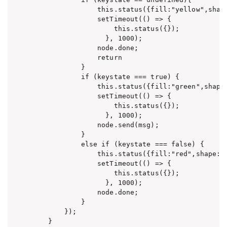
                this.status({fill:"yellow",shape
                setTimeout(() => {

                    this.status({});

                  }, 1000);

                node.done;

                return

            }

            if (keystate === true) {

                this.status({fill:"green",shape:
                setTimeout(() => {

                    this.status({});

                  }, 1000);

                node.send(msg);

            }

            else if (keystate === false) {

                this.status({fill:"red",shape:"d
                setTimeout(() => {

                    this.status({});

                  }, 1000);

                node.done;

            }

        });

    }
