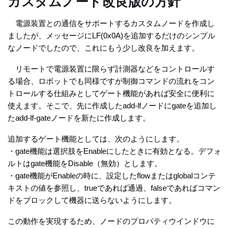
カスタムノード改良版の方針
電源装置との通信をサポートするカスタムノードを作成し
ましたが、メッセージにLF(0x0A)を追加するだけのシンプル
なノードでしたので、これにもう少し改良を加えます。
リモートで電源装置に限らず計測器などをコントロールす
る場合、ロボットでも同様ですが制御コマンドの流れをコン
トロールする仕組みとしてゲート機能があれば安全に便利に
使えます。そこで、先に作成したadd-lfノードにgateを追加し
たadd-lf-gateノードを新たに作成します。
追加するゲート機能としては、次のようにします。
・gate機能は選択肢をEnableにしたときに有効となる。デフォ
ルトはgate機能をDisable（無効）とします。
・gate機能がEnableの時に、設定したflowまたはglobalコンテ
キストの値を参照し、trueであれば通過、falseであればコマン
ドをブロックして機器に送らないようにします。
この動作を実現するため、ノードのプロパティウインドウに