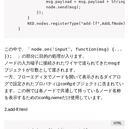
            msg.payload = msg.payload + String.f
            node.send(msg);

        });

    }

    RED.nodes.registerType("add-lf",AddLfNode);

}
この中で、「
node.on('input', function(msg) {...
});
」の部分に目的の処理が入ります。
ノードの入力端子に接続されたワイヤで送られてきたmsgオ
ブジェクトが引数として渡されます。
一方、フローエディタでノードを開いて表示されるダイアロ
グで設定されたプロパティはconfigオブジェクトに含まれてい
ます。この例では各ノードで共通して持っているノード名称
を表示するためのconfig.nameだけ使用しています。
2.add-lf.html