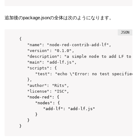
追加後のpackage.jsonの全体は次のようになります。
{

　　"name": "node-red-contrib-add-lf",

　　"version": "0.1.0",

　　"description": "a simple node to add LF to co
　　"main": "add-lf.js",

　　"scripts": {

　　　　"test": "echo \"Error: no test specified\"
　　},

　　"author": "Rits",

　　"license": "ISC"
,

　　"node-red": {

　　　　"nodes": {

　　　　　　"add-lf": "add-lf.js"

　　　　}

　　}
