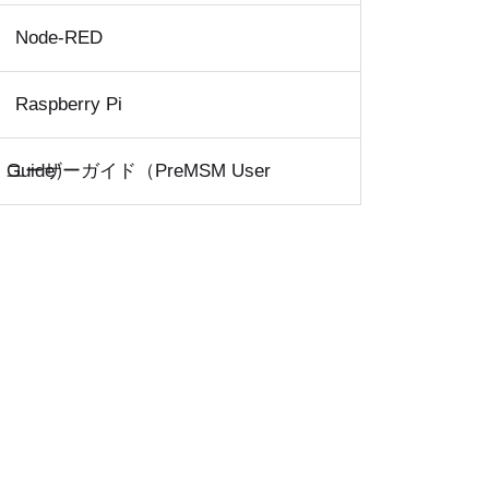
Node-RED
Raspberry Pi
ユーザーガイド（preMSM User Guide）