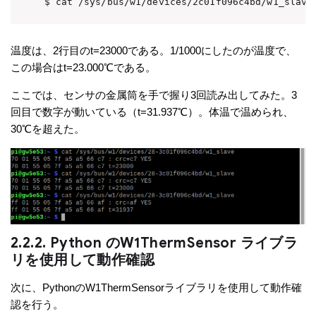
$ cat /sys/bus/w1/devices/2c01f096c4bd/w1_slave
温度は、2行目のt=23000である。1/1000にしたのが温度で、
この場合はt=23.000℃である。
ここでは、センサの金属筒を手で握り3回読み出してみた。3
回目で数字が動いている（t=31.937℃）。体温で温められ、
30℃を超えた。
2.2.2. Python のW1ThermSensor ライブラ
リを使用して動作確認
次に、PythonのW1ThermSensorライブラリを使用して動作確
認を行う。